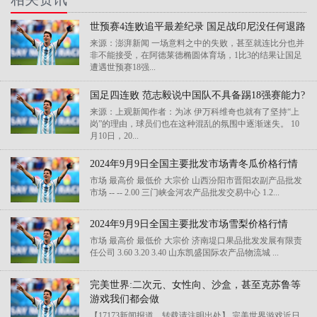
世预赛4连败追平最差纪录 国足战印尼没任何退路
来源：澎湃新闻 一场意料之中的失败，甚至就连比分也并
非不能接受，在阿德莱德椭圆体育场，1比3的结果让国足
遭遇世预赛18强...
国足四连败 范志毅说中国队不具备踢18强赛能力?
来源：上观新闻作者：为冰 伊万科维奇也就有了坚持“上
岗”的理由，球员们也在这种混乱的氛围中逐渐迷失。 10
月10日，20...
2024年9月9日全国主要批发市场青冬瓜价格行情
市场 最高价 最低价 大宗价 山西汾阳市晋阳农副产品批发
市场 -- -- 2.00 三门峡金河农产品批发交易中心 1.2...
2024年9月9日全国主要批发市场雪梨价格行情
市场 最高价 最低价 大宗价 济南堤口果品批发发展有限责
任公司 3.60 3.20 3.40 山东凯盛国际农产品物流城 ...
完美世界:二次元、女性向、沙盒，甚至克苏鲁等
游戏我们都会做
【17173新闻报道，转载请注明出处】 完美世界游戏近日